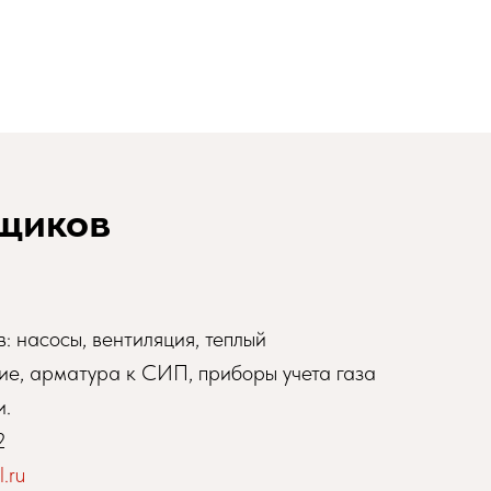
щиков
: насосы, вентиляция, теплый
ие, арматура к СИП, приборы учета газа
и.
2
.ru